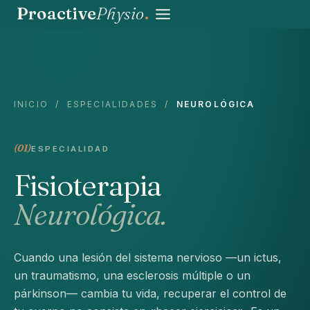
Saltar
Proactive
Physio
.
al
contenido
INICIO
/
ESPECIALIDADES
/
NEUROLÓGICA
(01)
ESPECIALIDAD
Fisioterapia
Neurológica.
Cuando una lesión del sistema nervioso —un ictus,
un traumatismo, una esclerosis múltiple o un
párkinson— cambia tu vida, recuperar el control de